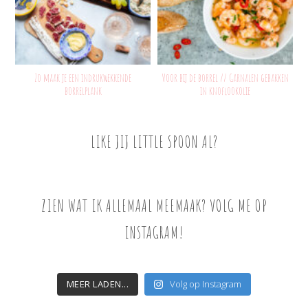
Zo maak je een indrukwekkende
Voor bij de borrel // Garnalen gebakken
borrelplank
in knoflookolie
LIKE JIJ LITTLE SPOON AL?
ZIEN WAT IK ALLEMAAL MEEMAAK? VOLG ME OP
INSTAGRAM!
MEER LADEN...
Volg op Instagram