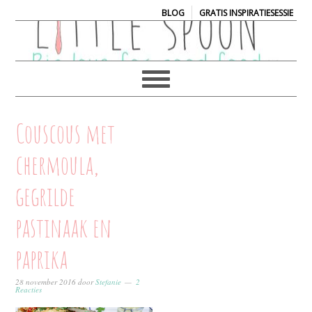
|
BLOG
GRATIS INSPIRATIESESSIE
Couscous met
chermoula,
gegrilde
pastinaak en
paprika
28 november 2016
door
Stefanie
2
Reacties