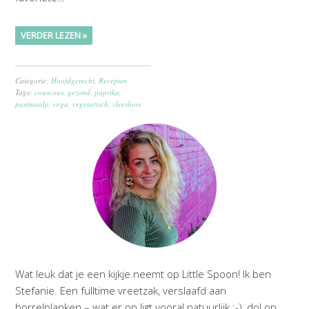
VERDER LEZEN »
Categorie:
Hoofdgerecht
,
Recepten
Tags:
couscous
,
gezond
,
paprika
,
pastinaalp
,
vega
,
vegetarisch
,
vleesloos
Wat leuk dat je een kijkje neemt op Little Spoon! Ik ben
Stefanie. Een fulltime vreetzak, verslaafd aan
borrelplanken – wat er op ligt vooral natuurlijk ;-), dol op