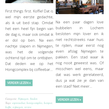
First things first. Koffie! Dat is
wel mijn eerste gedachte,
Na een paar dagen love
als ik uit bed stap. Omdat
bubbelen in Lochem
het een heel fijn begin van
besloten mijn lover en ik
de dag is, maar ook omdat ik
niet rechtstreeks naar huis
er dol op ben. Na een
te rijden, maar eerst nog
nachtje slapen in Nijmegen,
even afslag Nijmegen te
was het de volgende
pakken. Een stad waar ik
ochtend tijd om te ontbijten.
nog nooit geweest was. Of
Dat deden we op het
misschien wel eens, maar
Honigcomplex bij coffeebar…
dat was werk gerelateerd,
dus ja wat zie je dan van
VERDER LEZEN »
een stad? Niet meer…
Categorie:
Nijmegen
,
Steden
VERDER LEZEN »
Tags:
espressobar
,
honigcomplex
,
hotspot
,
koffie
,
nijmegen
,
review