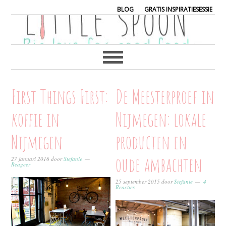
|
BLOG
GRATIS INSPIRATIESESSIE
First Things First:
De Meesterproef in
koffie in
Nijmegen: lokale
Nijmegen
producten en
oude ambachten
27 januari 2016
door
Stefanie
Reageer
25 september 2015
door
Stefanie
4
Reacties