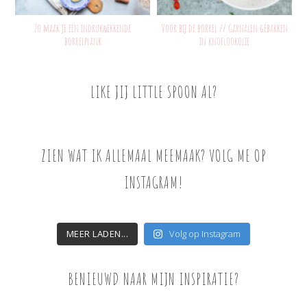
Zo maak je een indrukwekkende
Voor bij de borrel // Garnalen gebakken
borrelplank
in knoflookolie
LIKE JIJ LITTLE SPOON AL?
ZIEN WAT IK ALLEMAAL MEEMAAK? VOLG ME OP
INSTAGRAM!
MEER LADEN...
Volg op Instagram
BENIEUWD NAAR MIJN INSPIRATIE?