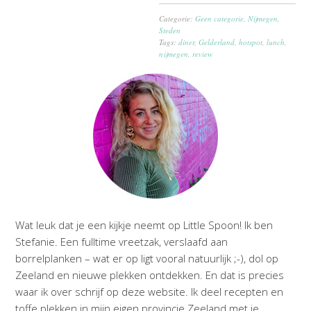
Categorie:
Geen categorie
,
Nijmegen
,
Steden
Tags:
diner
,
Gelderland
,
hotspot
,
lunch
,
nijmegen
,
review
Wat leuk dat je een kijkje neemt op Little Spoon! Ik ben
Stefanie. Een fulltime vreetzak, verslaafd aan
borrelplanken – wat er op ligt vooral natuurlijk ;-), dol op
Zeeland en nieuwe plekken ontdekken. En dat is precies
waar ik over schrijf op deze website. Ik deel recepten en
toffe plekken in mijn eigen provincie Zeeland met je.