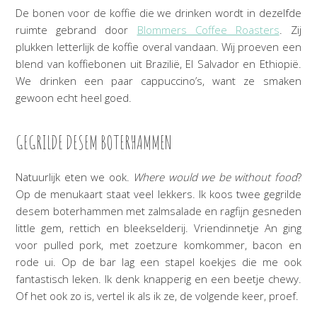
De bonen voor de koffie die we drinken wordt in dezelfde
ruimte gebrand door
Blommers Coffee Roasters
. Zij
plukken letterlijk de koffie overal vandaan. Wij proeven een
blend van koffiebonen uit Brazilië, El Salvador en Ethiopië.
We drinken een paar cappuccino’s, want ze smaken
gewoon echt heel goed.
GEGRILDE DESEM BOTERHAMMEN
Natuurlijk eten we ook.
Where would we be without food
?
Op de menukaart staat veel lekkers. Ik koos twee gegrilde
desem boterhammen met zalmsalade en ragfijn gesneden
little gem, rettich en bleekselderij. Vriendinnetje An ging
voor pulled pork, met zoetzure komkommer, bacon en
rode ui. Op de bar lag een stapel koekjes die me ook
fantastisch leken. Ik denk knapperig en een beetje chewy.
Of het ook zo is, vertel ik als ik ze, de volgende keer, proef.