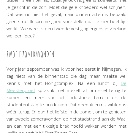
Buiten is een terras, zodat je ook nog eens koffieleut met
je gezicht in de zon. Moet die gele knoeperd wel schijnen.
Dat was nu niet het geval, maar binnen zitten is bepaald
geen straf. Ik kan me goed voorstellen dat je hier heel fijn
werkt. Wie weet is een tweede vestiging ergens in Zeeland
wel een idee?
ZWOELE ZOMERAVONDEN
Vorig jaar september was ik voor het eerst in Nijmegen. Ik
zag niets van de binnenstad die dag, maar maakte wel
kennis met het Honigcomplex. Na een lunch bij
De
Meesterproef
sprak ik met mezelf af om snel terug te
komen en meer van dit industriële terrein en de
studententstad te ontdekken. Dat deed ik en nu wil ik dus
wéér terug. En dan het liefste in de zomer, om te genieten
van zwoele zomeravonden op het stadstrand aan de Waal
en dan met een tikkeltje brak hoofd wakker worden met