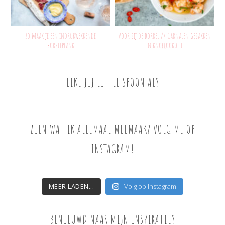
Zo maak je een indrukwekkende
Voor bij de borrel // Garnalen gebakken
borrelplank
in knoflookolie
LIKE JIJ LITTLE SPOON AL?
ZIEN WAT IK ALLEMAAL MEEMAAK? VOLG ME OP
INSTAGRAM!
MEER LADEN...
Volg op Instagram
BENIEUWD NAAR MIJN INSPIRATIE?