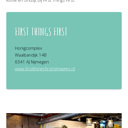
koffie en ontbijt bij First Things First.
FIRST THINGS FIRST
Honigcomplex
Waalbandijk 14B
6541 AJ Nijmegen
www.firstthingsfirstnijmegen.nl