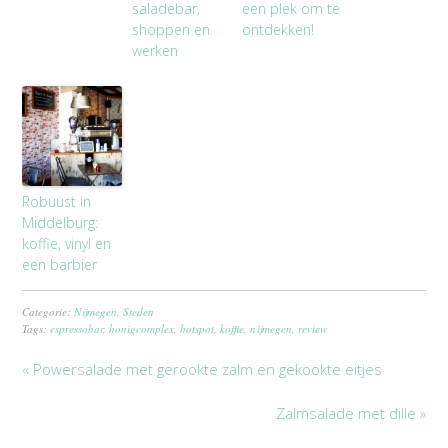
saladebar,
een plek om te
shoppen en
ontdekken!
werken
Robuust in
Middelburg:
koffie, vinyl en
een barbier
Categorie:
Nijmegen
,
Steden
Tags:
espressobar
,
honigcomplex
,
hotspot
,
koffie
,
nijmegen
,
review
« Powersalade met gerookte zalm en gekookte eitjes
Zalmsalade met dille »