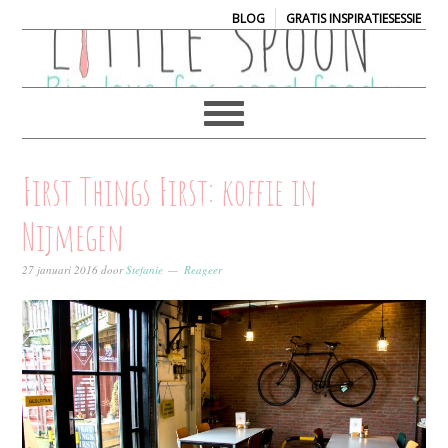
|
BLOG
GRATIS INSPIRATIESESSIE
First Things First: koffie in
Nijmegen
27 januari 2016
door
Stefanie
Reageer