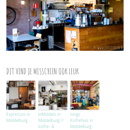
DIT VIND JE MISSCHIEN OOK LEUK
Expresszo in
InMiddels in
Isings
Middelburg
Middelburg //
Koffiehuis in
koffie- &
Middelburg: