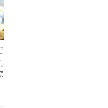
ts
lm.
eze
 is
er
fie