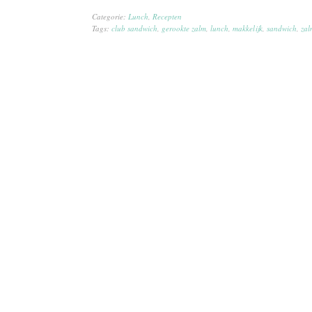
Categorie:
Lunch
,
Recepten
Tags:
club sandwich
,
gerookte zalm
,
lunch
,
makkelijk
,
sandwich
,
zal