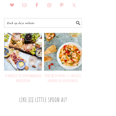
Zo maak je een indrukwekkende
Voor bij de borrel // Garnalen
borrelplank
gebakken in knoflookolie
LIKE JIJ LITTLE SPOON AL?