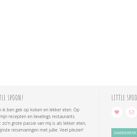
TLE SPOON!
LITTLE SPO
n ik ben gek op koken en lekker eten. Op
 mijn recepten en lievelings restaurants.
zo'n grote passie van mij is als lekker eten,
ijnste reiservaringen met jullie. Veel plezier!
SAMENWERK