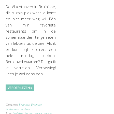
De Vluchthaven in Bruinisse,
dit is zo’n plek waar je komt
en niet meer weg wil. Eén
van mijn favoriete
restaurants om in de
zomermaanden te genieten
van lekkers uit de zee. Als ik
er kom blijf ik direct een
hele middag plakken.
Benieuwd waarom? Dat ga ik
je vertellen. Verrassing!
Lees je wel eens een…
VERDER LEZEN »
Categorie:
Bruinisse
,
Bruinisse
,
Restaurants
,
Zeeland
Tags:
bruinisse
,
hotspot
,
review
,
uit eten
,