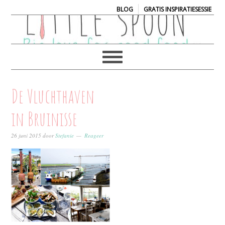
|
BLOG
GRATIS INSPIRATIESESSIE
De Vluchthaven
in Bruinisse
26 juni 2015
door
Stefanie
Reageer