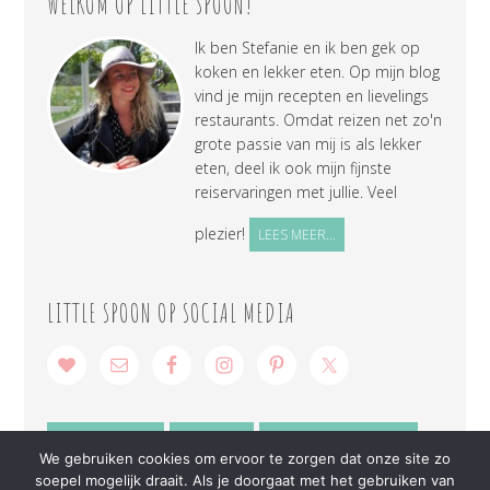
WELKOM OP LITTLE SPOON!
Ik ben Stefanie en ik ben gek op
koken en lekker eten. Op mijn blog
vind je mijn recepten en lievelings
restaurants. Omdat reizen net zo'n
grote passie van mij is als lekker
eten, deel ik ook mijn fijnste
reiservaringen met jullie. Veel
plezier!
LEES MEER...
LITTLE SPOON OP SOCIAL MEDIA
SAMENWERKEN
CONTACT
PRIVACY VERKLARING
We gebruiken cookies om ervoor te zorgen dat onze site zo
soepel mogelijk draait. Als je doorgaat met het gebruiken van