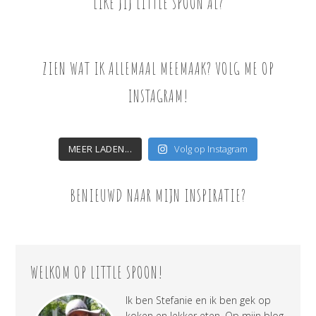
LIKE JIJ LITTLE SPOON AL?
ZIEN WAT IK ALLEMAAL MEEMAAK? VOLG ME OP
INSTAGRAM!
MEER LADEN...
Volg op Instagram
BENIEUWD NAAR MIJN INSPIRATIE?
WELKOM OP LITTLE SPOON!
Ik ben Stefanie en ik ben gek op
koken en lekker eten. Op mijn blog