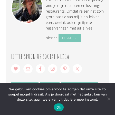
vind je mijn recepten en lievelings
restaurants. Omdat reizen net zo'n
grote passie van mij is als lekker
eten, deel ik ook mijn fijnste
reiservaringen met jullie. Veel
plezier!
LEES MEER...
LITTLE SPOON OP SOCIAL MEDIA
SAMENWERKEN
CONTACT
PRIVACY VERKLARING
We gebruiken cookies om ervoor te zorgen dat onze site zo
soepel mogelijk draait. Als je doorgaat met het gebruiken van
deze site, gaan we ervan uit dat je ermee instemt.
Ok
COPYRIGHT © 2026 ·
LITTLE SPOON