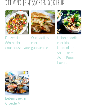
DIT VIND JE MISSCHIEN OOK LEUK
Duizend en
Quesadillas
Udon noodles
één nacht
met
met kip,
couscoussalade
guacamole
broccoli en
shii-take +
Asian Food
Lovers
Eeterij Sjiek in
Groede //