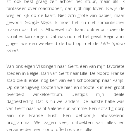
zit ook best graag zelf achter het stuur, maar als ik
fantaseer over roadtrippen, dan rijdt mijn lover. Ik wijs de
weg en kijk op de kaart. Niet zo’n grote van papier, maar
gewoon
Google Maps
. Ik moet het nu niet romantischer
maken dan het is. Alhoewel zo’n kaart ook voor ruziënde
situaties kan zorgen. Dat was nu niet het geval. Begin april
gingen we een weekend de hort op met de
Little Spoon
smart.
Van ons eigen Vlissingen naar Gent, één van mijn favoriete
steden in België. Dan van Gent naar Lille. De Noord Franse
stad die ik enkel nog ken van een schoolkamp naar Parijs.
Op de terugweg stopten we hier en shopte ik in een groot
overdekt winkelcentrum. Destijds mijn ideale
dagbesteding. Dat is nu wel anders. De laatste halte was
van Gent naar Saint Valerie sur Somme. Een schattig dorp
aan de Franse kust. Een behoorlijk afwisselend
programma. We zagen veel, ontdekten van alles en
verzamelden een hoop toffe tips voor jullie.