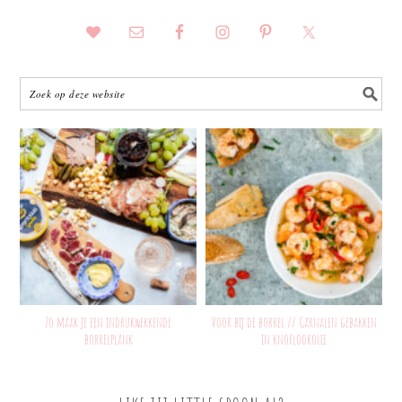
Zo maak je een indrukwekkende
Voor bij de borrel // Garnalen gebakken
borrelplank
in knoflookolie