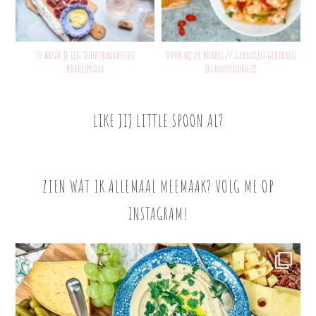
Zo maak je een indrukwekkende
Voor bij de borrel // Garnalen gebakken
borrelplank
in knoflookolie
LIKE JIJ LITTLE SPOON AL?
ZIEN WAT IK ALLEMAAL MEEMAAK? VOLG ME OP
INSTAGRAM!