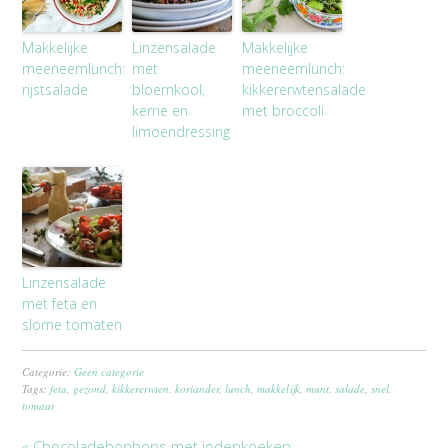
Makkelijke
Linzensalade
Makkelijke
meeneemlunch:
met
meeneemlunch:
rijstsalade
bloemkool,
kikkererwtensalade
kerrie en
met broccoli
limoendressing
Linzensalade
met feta en
slome tomaten
Categorie:
Geen categorie
Tags:
feta
,
gezond
,
kikkererwten
,
koriander
,
lunch
,
makkelijk
,
munt
,
salade
,
snel
,
tomaat
« Chocoladebonbons met jodenkoeken