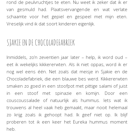
rond de peulvruchtjes te eten. Nu weet ik zeker dat ik er
van gesmuld had. Plaatsvervangende en wat verlate
schaamte voor het gepiel en gespeel met mijn eten.
Vreselijk vind ik dat soort kinderen eigenlijk.
SJAKIE EN DE CHOCOLADEFABRIEK
Inmiddels, zo’n zeventien jaar later – help, ik word oud –
eet ik wekelijks kikkererwten. Als ik niet oppas, word ik er
nog wel eens één. Net zoals dat meisje in Sjakie en de
Chocoladefabriek, die een blauwe bes werd. Kikkererwten
smaken zo goed in een stoofpot met pittige salami of juist
in een stoof met spinazie en komijn. Door een
couscoussalade of natuurlijk als hummus. Iets wat ik
trouwens al heel vaak heb gemaakt, maar nooit helemaal
zo krijg zoals ik gehoopt had. Ik geef niet op. Ik blijf
proberen tot ik een keer het Eureka hummus moment
heb.