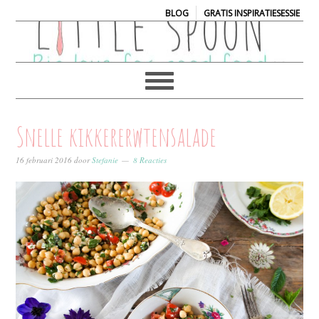
|
BLOG
GRATIS INSPIRATIESESSIE
Snelle kikkererwtensalade
16 februari 2016
door
Stefanie
8 Reacties