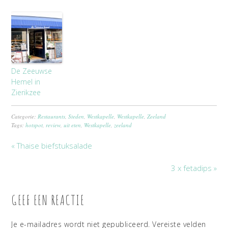
De Zeeuwse
Hemel in
Zierikzee
Categorie:
Restaurants
,
Steden
,
Westkapelle
,
Westkapelle
,
Zeeland
Tags:
hotspot
,
review
,
uit eten
,
Westkapelle
,
zeeland
« Thaise biefstuksalade
3 x fetadips »
GEEF EEN REACTIE
Je e-mailadres wordt niet gepubliceerd.
Vereiste velden