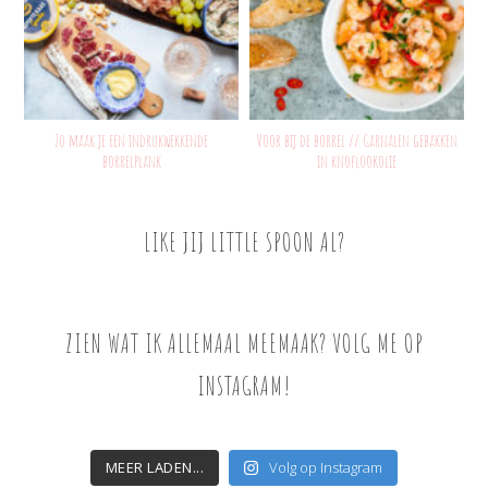
Zo maak je een indrukwekkende
Voor bij de borrel // Garnalen gebakken
borrelplank
in knoflookolie
LIKE JIJ LITTLE SPOON AL?
ZIEN WAT IK ALLEMAAL MEEMAAK? VOLG ME OP
INSTAGRAM!
MEER LADEN...
Volg op Instagram