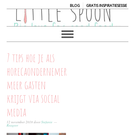
|
BLOG
GRATIS INSPIRATIESESSIE
7 tips hoe je als
horecaondernemer
meer gasten
krijgt via social
media
12 november 2018
door
Stefanie
Reageer