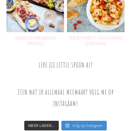
Zo maak je een indrukwekkende
Voor bij de borrel // Garnalen gebakken
borrelplank
in knoflookolie
LIKE JIJ LITTLE SPOON AL?
ZIEN WAT IK ALLEMAAL MEEMAAK? VOLG ME OP
INSTAGRAM!
MEER LADEN...
Volg op Instagram