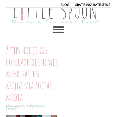
|
BLOG
GRATIS INSPIRATIESESSIE
7 tips hoe je als
horecaondernemer
meer gasten
krijgt via social
media
12 november 2018
door
Stefanie
Reageer