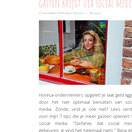
gasten krijgt via social medi
12 november 2018
door
Stefanie
Reageer
Horeca-ondernemers opgelet! Je laat geld lig
door het niet optimaal benutten van soci
media. Zonde, vind je ook niet? Lees verd
voor mijn 7 tips die je meer gasten oplevert 
social media. “Stefanie, dat social med
gebeuren, ik vind het helemaal niets.” Bijna e