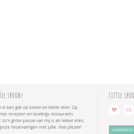
TLE SPOON!
LITTLE SPO
n ik ben gek op koken en lekker eten. Op
 mijn recepten en lievelings restaurants.
zo'n grote passie van mij is als lekker eten,
ijnste reiservaringen met jullie. Veel plezier!
SAMENWERK