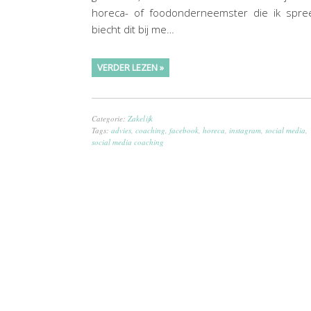
horeca- of foodonderneemster die ik spree
biecht dit bij me…
VERDER LEZEN »
Categorie:
Zakelijk
Tags:
advies
,
coaching
,
facebook
,
horeca
,
instagram
,
social media
,
social media coaching