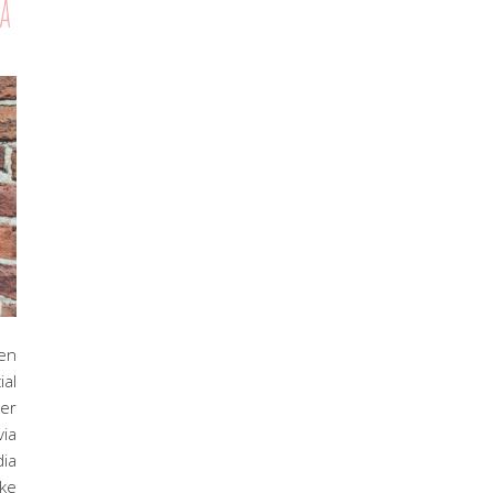
a
gen
al
er
via
ia
lke