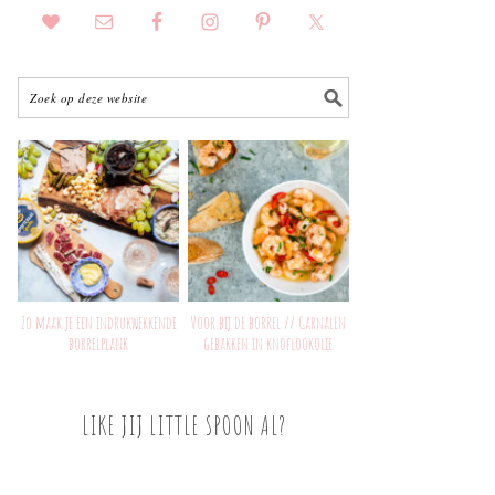
Zo maak je een indrukwekkende
Voor bij de borrel // Garnalen
borrelplank
gebakken in knoflookolie
LIKE JIJ LITTLE SPOON AL?