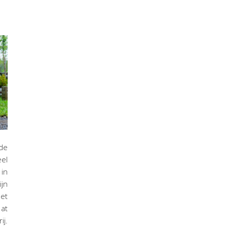
 de
el
in
jn
et
at
j.