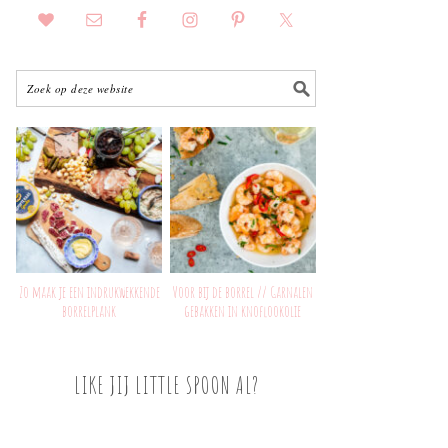
Zo maak je een indrukwekkende
Voor bij de borrel // Garnalen
borrelplank
gebakken in knoflookolie
LIKE JIJ LITTLE SPOON AL?