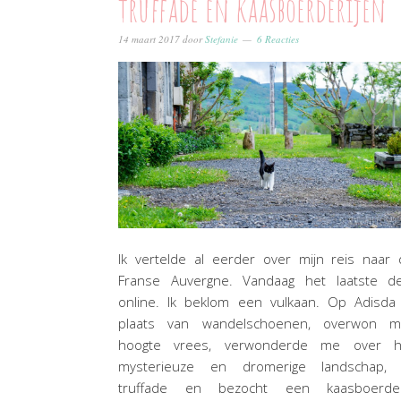
truffade en kaasboerderijen
14 maart 2017
door
Stefanie
6 Reacties
Ik vertelde al eerder over mijn reis naar
Franse Auvergne. Vandaag het laatste de
online. Ik beklom een vulkaan. Op Adisda 
plaats van wandelschoenen, overwon mi
hoogte vrees, verwonderde me over h
mysterieuze en dromerige landschap, 
truffade en bezocht een kaasboerderi