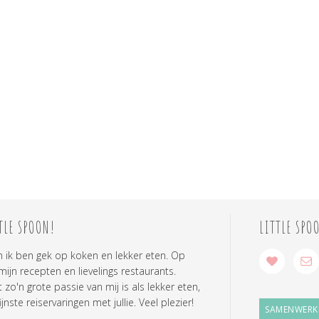
TLE SPOON!
LITTLE SPO
n ik ben gek op koken en lekker eten. Op
 mijn recepten en lievelings restaurants.
zo'n grote passie van mij is als lekker eten,
ijnste reiservaringen met jullie. Veel plezier!
SAMENWERK