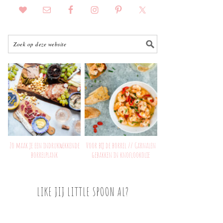
Zo maak je een indrukwekkende
Voor bij de borrel // Garnalen
borrelplank
gebakken in knoflookolie
LIKE JIJ LITTLE SPOON AL?