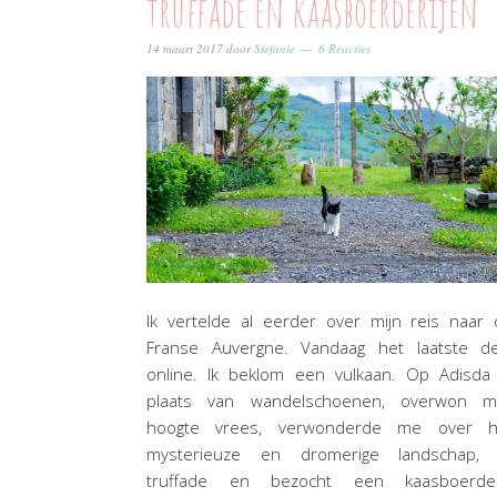
truffade en kaasboerderijen
14 maart 2017
door
Stefanie
6 Reacties
Ik vertelde al eerder over mijn reis naar
Franse Auvergne. Vandaag het laatste de
online. Ik beklom een vulkaan. Op Adisda 
plaats van wandelschoenen, overwon mi
hoogte vrees, verwonderde me over h
mysterieuze en dromerige landschap, 
truffade en bezocht een kaasboerderi