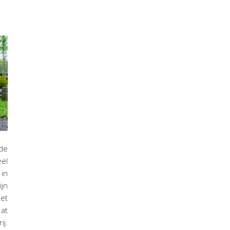
 de
el
in
jn
et
at
j.