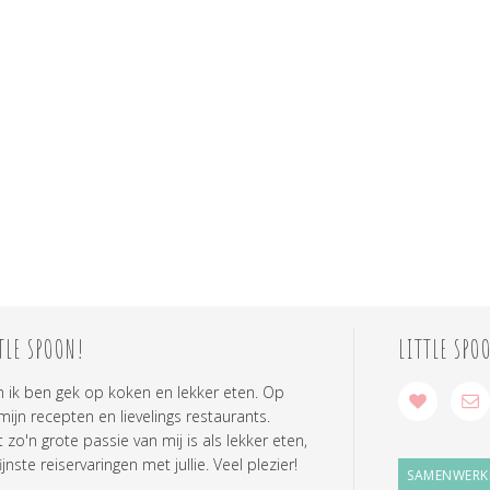
TLE SPOON!
LITTLE SPO
n ik ben gek op koken en lekker eten. Op
 mijn recepten en lievelings restaurants.
zo'n grote passie van mij is als lekker eten,
ijnste reiservaringen met jullie. Veel plezier!
SAMENWERK