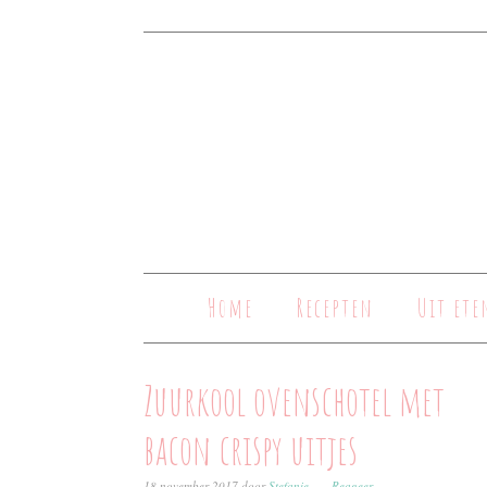
Home
Recepten
Uit ete
Zuurkool ovenschotel met
bacon crispy uitjes
18 november 2017
door
Stefanie
Reageer