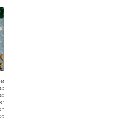
met
heb
lad
der
ben
oe