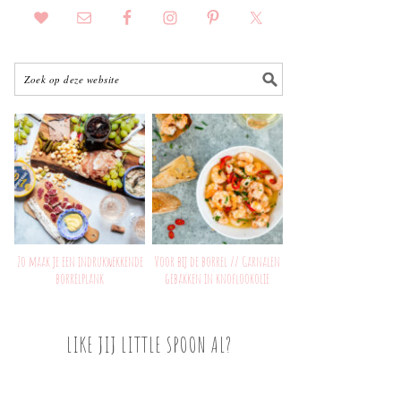
Zo maak je een indrukwekkende
Voor bij de borrel // Garnalen
borrelplank
gebakken in knoflookolie
LIKE JIJ LITTLE SPOON AL?