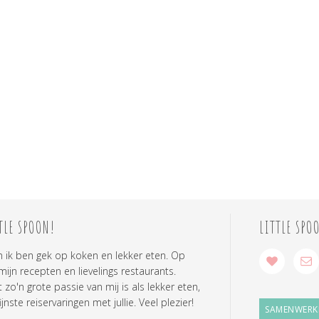
TLE SPOON!
LITTLE SPO
n ik ben gek op koken en lekker eten. Op
 mijn recepten en lievelings restaurants.
zo'n grote passie van mij is als lekker eten,
ijnste reiservaringen met jullie. Veel plezier!
SAMENWERK