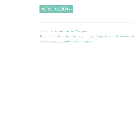
VERDER LEZEN »
Categorie:
Hoofdgerecht
,
Recepten
Tags:
crispy salad topping
,
crispy uitjes
,
herfst
,
katenspek
,
ovenschot
winter
,
zuurkool
,
zuurkool ovenschotel