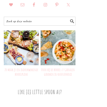
Zo maak je een indrukwekkende
Voor bij de borrel // Garnalen
borrelplank
gebakken in knoflookolie
LIKE JIJ LITTLE SPOON AL?