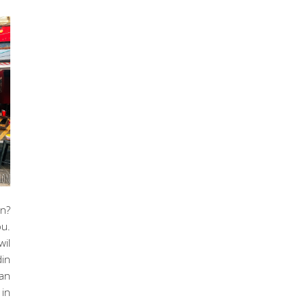
en?
ou.
wil
din
van
in