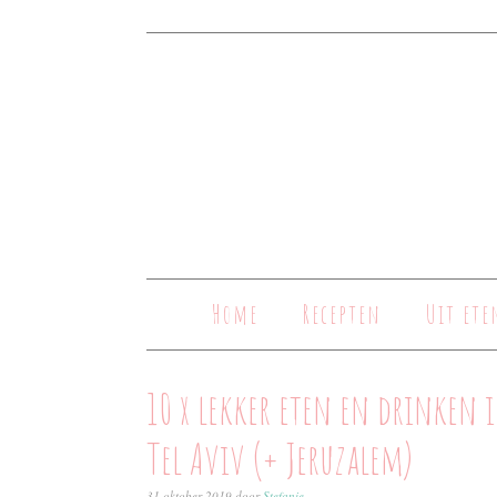
Home
Recepten
Uit ete
10 x lekker eten en drinken 
Tel Aviv (+ Jeruzalem)
31 oktober 2019
door
Stefanie