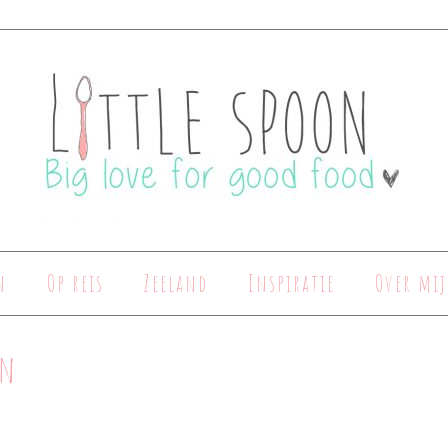
n
Op reis
Zeeland
Inspiratie
Over mij
in