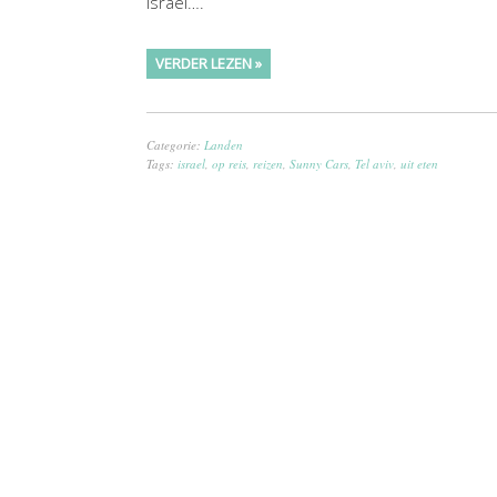
Israel….
VERDER LEZEN »
Categorie:
Landen
Tags:
israel
,
op reis
,
reizen
,
Sunny Cars
,
Tel aviv
,
uit eten