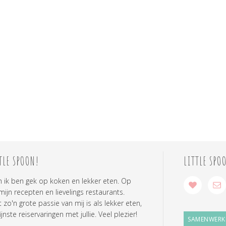
TLE SPOON!
LITTLE SPO
n ik ben gek op koken en lekker eten. Op
 mijn recepten en lievelings restaurants.
zo'n grote passie van mij is als lekker eten,
ijnste reiservaringen met jullie. Veel plezier!
SAMENWERK