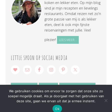
koken en lekker eten. Op mijn blog
vind je mijn recepten en lievelings
restaurants. Omdat reizen net zo'n
grote passie van mij is als lekker
eten, deel ik ook mijn fijnste
reiservaringen met jullie. Veel
plezier!
LEES MEER...
LITTLE SPOON OP SOCIAL MEDIA
SAMENWERKEN
CONTACT
PRIVACY VERKLARING
We gebruiken cookies om ervoor te zorgen dat onze site zo
soepel mogelijk draait. Als je doorgaat met het gebruiken van
deze site, gaan we ervan uit dat je ermee instemt.
Ok
COPYRIGHT © 2026 ·
LITTLE SPOON