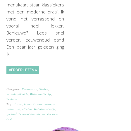
menukaart staan klassiekers
met een moderne draai. Ik
vond het verrassend en
vooral heel lekker.
Benieuwd? Lees snel
verder. eeuwenoud pand
Een paar jaar geleden ging
ik…
VERDER LEZEN »
Categorie:
Restaurants
,
Steden
,
Waterlandkerkje
,
Waterlandkerkje
,
Zeeland
Tags:
bistro
,
in den koning
,
lasagne
,
restaurant
,
uit eten
,
Waterlandkerkje
,
zeeland
,
Zeeuws-Vlaanderen
,
Zeeuwse
kust