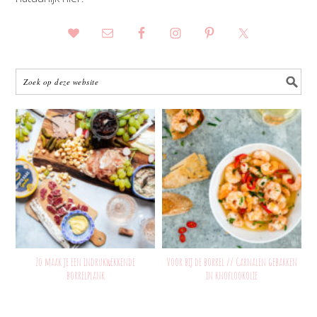
Zo maak je een indrukwekkende
Voor bij de borrel // Garnalen gebakken
borrelplank
in knoflookolie