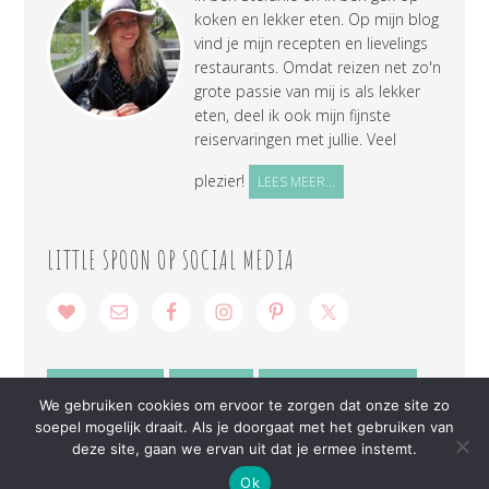
koken en lekker eten. Op mijn blog
vind je mijn recepten en lievelings
restaurants. Omdat reizen net zo'n
grote passie van mij is als lekker
eten, deel ik ook mijn fijnste
reiservaringen met jullie. Veel
plezier!
LEES MEER...
LITTLE SPOON OP SOCIAL MEDIA
SAMENWERKEN
CONTACT
PRIVACY VERKLARING
We gebruiken cookies om ervoor te zorgen dat onze site zo
soepel mogelijk draait. Als je doorgaat met het gebruiken van
deze site, gaan we ervan uit dat je ermee instemt.
Ok
COPYRIGHT © 2026 ·
LITTLE SPOON