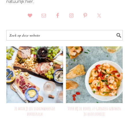
natuurlijk hier.
Zo maak je een indrukwekkende
Voor bij de borrel // Garnalen gebakken
borrelplank
in knoflookolie