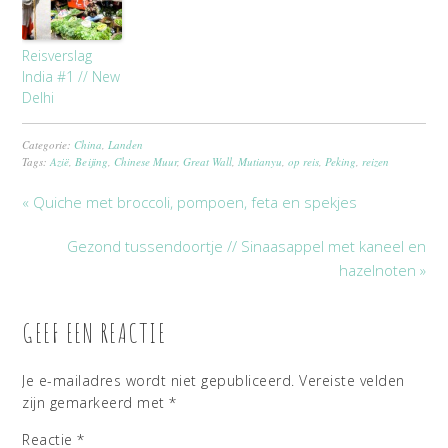
Reisverslag
India #1 // New
Delhi
Categorie:
China
,
Landen
Tags:
Azië
,
Beijing
,
Chinese Muur
,
Great Wall
,
Mutianyu
,
op reis
,
Peking
,
reizen
« Quiche met broccoli, pompoen, feta en spekjes
Gezond tussendoortje // Sinaasappel met kaneel en
hazelnoten »
GEEF EEN REACTIE
Je e-mailadres wordt niet gepubliceerd.
Vereiste velden
zijn gemarkeerd met
*
Reactie
*