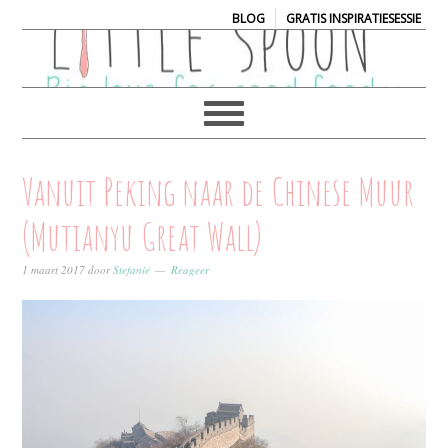
|
BLOG
GRATIS INSPIRATIESESSIE
Vanuit Peking naar de Chinese Muur
(Mutianyu Great Wall)
1 maart 2017
door
Stefanie
Reageer