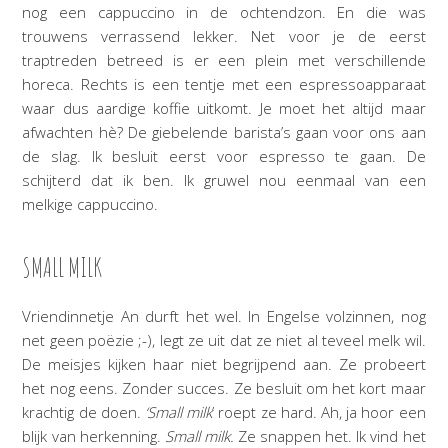
nog een cappuccino in de ochtendzon. En die was
trouwens verrassend lekker. Net voor je de eerst
traptreden betreed is er een plein met verschillende
horeca. Rechts is een tentje met een espressoapparaat
waar dus aardige koffie uitkomt. Je moet het altijd maar
afwachten hè? De giebelende barista’s gaan voor ons aan
de slag. Ik besluit eerst voor espresso te gaan. De
schijterd dat ik ben. Ik gruwel nou eenmaal van een
melkige cappuccino.
SMALL MILK
Vriendinnetje An durft het wel. In Engelse volzinnen, nog
net geen poëzie ;-), legt ze uit dat ze niet al teveel melk wil.
De meisjes kijken haar niet begrijpend aan. Ze probeert
het nog eens. Zonder succes. Ze besluit om het kort maar
krachtig de doen.
‘Small milk
’ roept ze hard. Ah, ja hoor een
blijk van herkenning.
Small milk.
Ze snappen het. Ik vind het