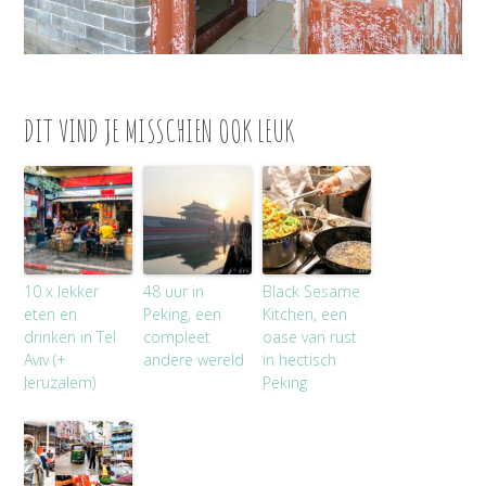
DIT VIND JE MISSCHIEN OOK LEUK
10 x lekker
48 uur in
Black Sesame
eten en
Peking, een
Kitchen, een
drinken in Tel
compleet
oase van rust
Aviv (+
andere wereld
in hectisch
Jeruzalem)
Peking