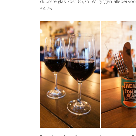
duurste glas kost €5,75. Wij gingen allebei v
€4,75.