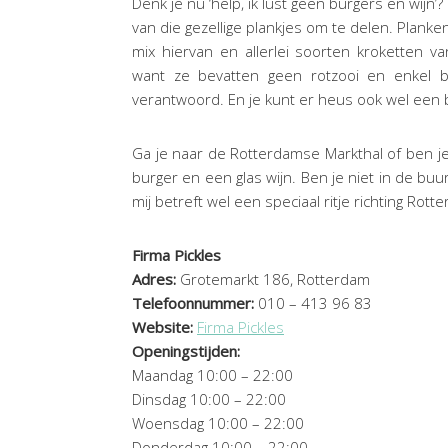
Denk je nu ‘help, ik lust geen burgers en wijn’
van die gezellige plankjes om te delen. Planke
mix hiervan en allerlei soorten kroketten v
want ze bevatten geen rotzooi en enkel b
verantwoord. En je kunt er heus ook wel een bi
Ga je naar de Rotterdamse Markthal of ben je i
burger en een glas wijn. Ben je niet in de bu
mij betreft wel een speciaal ritje richting Rot
Firma Pickles
Adres:
Grotemarkt 186, Rotterdam
Telefoonnummer:
010 – 413 96 83
Website:
Firma Pickles
Openingstijden:
Maandag 10:00 – 22:00
Dinsdag 10:00 – 22:00
Woensdag 10:00 – 22:00
Donderdag 10:00 – 22:00