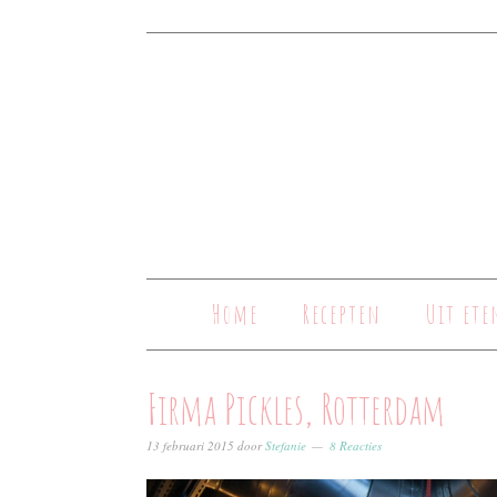
Home
Recepten
Uit ete
Firma Pickles, Rotterdam
13 februari 2015
door
Stefanie
8 Reacties