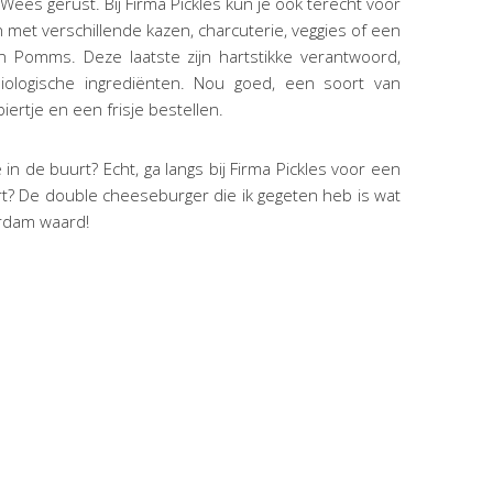
? Wees gerust. Bij Firma Pickles kun je ook terecht voor
n met verschillende kazen, charcuterie, veggies of een
an Pomms. Deze laatste zijn hartstikke verantwoord,
iologische ingrediënten. Nou goed, een soort van
ertje en een frisje bestellen.
n de buurt? Echt, ga langs bij Firma Pickles voor een
urt? De double cheeseburger die ik gegeten heb is wat
terdam waard!