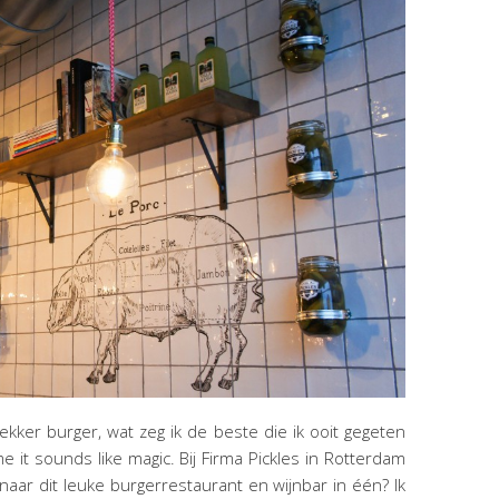
ekker burger, wat zeg ik de beste die ik ooit gegeten
 it sounds like magic. Bij Firma Pickles in Rotterdam
aar dit leuke burgerrestaurant en wijnbar in één? Ik