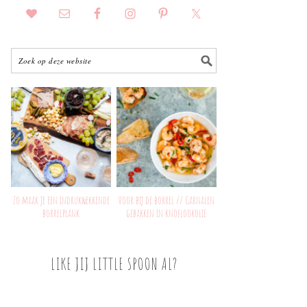
Zo maak je een indrukwekkende
Voor bij de borrel // Garnalen
borrelplank
gebakken in knoflookolie
LIKE JIJ LITTLE SPOON AL?