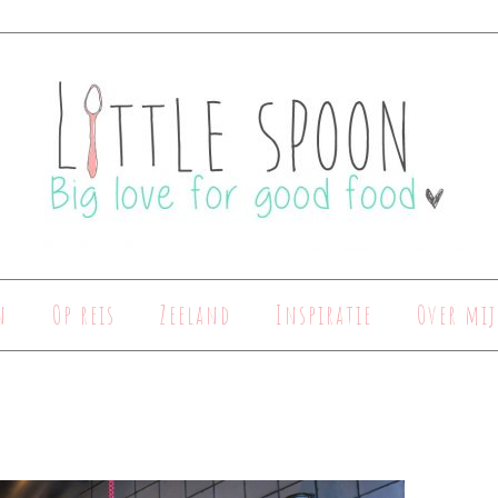
n
Op reis
Zeeland
Inspiratie
Over mij