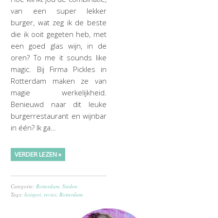
van een super lekker
burger, wat zeg ik de beste
die ik ooit gegeten heb, met
een goed glas wijn, in de
oren? To me it sounds like
magic. Bij Firma Pickles in
Rotterdam maken ze van
magie werkelijkheid.
Benieuwd naar dit leuke
burgerrestaurant en wijnbar
in één? Ik ga…
VERDER LEZEN »
Categorie:
Rotterdam
,
Steden
Tags:
hotspot
,
revies
,
Rotterdam