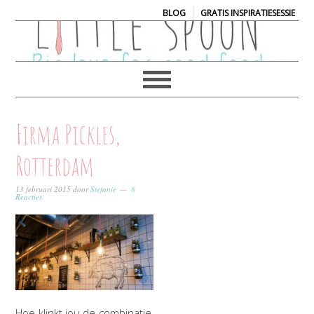
|
BLOG
GRATIS INSPIRATIESESSIE
Firma Pickles,
Rotterdam
13 februari 2015
door
Stefanie
8
Reacties
Hoe klinkt jou de combinatie,