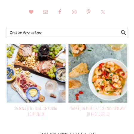
Zo maak je een indrukwekkende
Voor bij de borrel // Garnalen gebakken
borrelplank
in knoflookolie