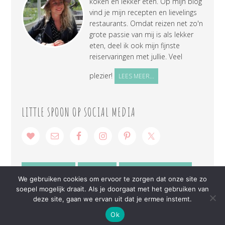
koken en lekker eten. Op mijn blog
vind je mijn recepten en lievelings
restaurants. Omdat reizen net zo'n
grote passie van mij is als lekker
eten, deel ik ook mijn fijnste
reiservaringen met jullie. Veel
plezier!
LEES MEER...
LITTLE SPOON OP SOCIAL MEDIA
SAMENWERKEN
CONTACT
PRIVACY VERKLARING
We gebruiken cookies om ervoor te zorgen dat onze site zo
soepel mogelijk draait. Als je doorgaat met het gebruiken van
deze site, gaan we ervan uit dat je ermee instemt.
Ok
COPYRIGHT © 2026 ·
LITTLE SPOON