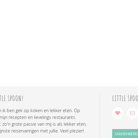
TLE SPOON!
LITTLE SPO
n ik ben gek op koken en lekker eten. Op
 mijn recepten en lievelings restaurants.
zo'n grote passie van mij is als lekker eten,
ijnste reiservaringen met jullie. Veel plezier!
SAMENWERK