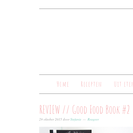
Home
Recepten
Uit ete
REVIEW // Good Food Book #2
29 oktober 2015
door
Stefanie
Reageer