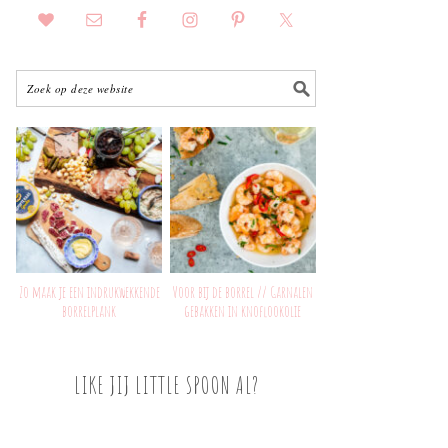
Zo maak je een indrukwekkende
Voor bij de borrel // Garnalen
borrelplank
gebakken in knoflookolie
LIKE JIJ LITTLE SPOON AL?