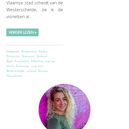
Vlaamse stad scheidt van de
Westerschelde, zie ik de
visnetten al…
VERDER LEZEN »
Categorie:
Restaurants
,
Steden
,
Terneuzen
,
Terneuzen
,
Zeeland
Tags:
Foodjutters
,
kibbeling
,
pop-up
,
snack
,
Terneuzen
,
verse friet
,
Westerschelde
,
zeeland
,
Zeeuws-
Vlaanderen