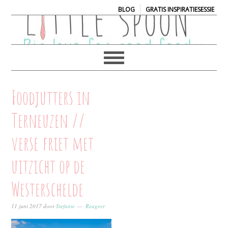
|
BLOG
GRATIS INSPIRATIESESSIE
Foodjutters in
Terneuzen //
verse friet met
uitzicht op de
Westerschelde
11 juni 2017
door
Stefanie
Reageer