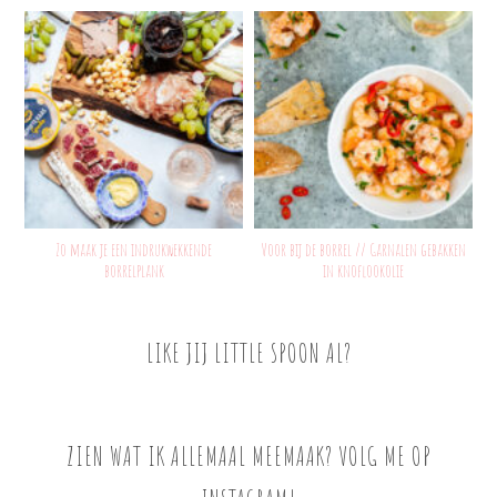
Zo maak je een indrukwekkende
Voor bij de borrel // Garnalen gebakken
borrelplank
in knoflookolie
LIKE JIJ LITTLE SPOON AL?
ZIEN WAT IK ALLEMAAL MEEMAAK? VOLG ME OP