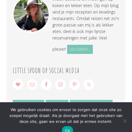
koken en lekker eten. Op mijn blog
vind je mijn recepten en lievelings
restaurants. Omdat reizen net zo'n
grote passie van mij is als lekker
eten, deel ik ook mijn fijnste
reiservaringen met jullie. Veel
plezier!
LEES MEER...
LITTLE SPOON OP SOCIAL MEDIA
SAMENWERKEN
CONTACT
PRIVACY VERKLARING
We gebruiken cookies om ervoor te zorgen dat onze site zo
soepel mogelijk draait. Als je doorgaat met het gebruiken van
deze site, gaan we ervan uit dat je ermee instemt.
Ok
COPYRIGHT © 2026 ·
LITTLE SPOON