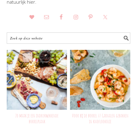
natuurlijk hier.
Zo maak je een indrukwekkende
Voor bij de borrel // Garnalen gebakken
borrelplank
in knoflookolie