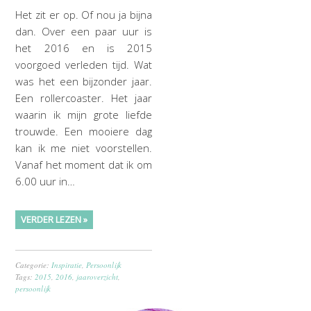
Het zit er op. Of nou ja bijna
dan. Over een paar uur is
het 2016 en is 2015
voorgoed verleden tijd. Wat
was het een bijzonder jaar.
Een rollercoaster. Het jaar
waarin ik mijn grote liefde
trouwde. Een mooiere dag
kan ik me niet voorstellen.
Vanaf het moment dat ik om
6.00 uur in…
VERDER LEZEN »
Categorie:
Inspiratie
,
Persoonlijk
Tags:
2015
,
2016
,
jaaroverzicht
,
persoonlijk