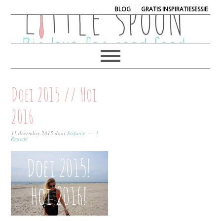
|
BLOG
GRATIS INSPIRATIESESSIE
Doei 2015 // Hoi
2016
31 december 2015
door
Stefanie
1
Reactie