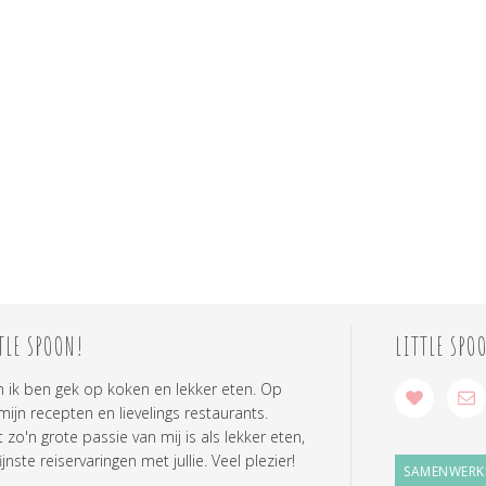
TLE SPOON!
LITTLE SPO
n ik ben gek op koken en lekker eten. Op
 mijn recepten en lievelings restaurants.
zo'n grote passie van mij is als lekker eten,
ijnste reiservaringen met jullie. Veel plezier!
SAMENWERK