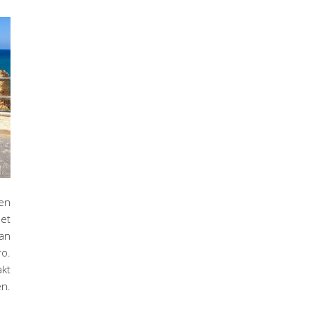
een
et
an
ro.
akt
n.