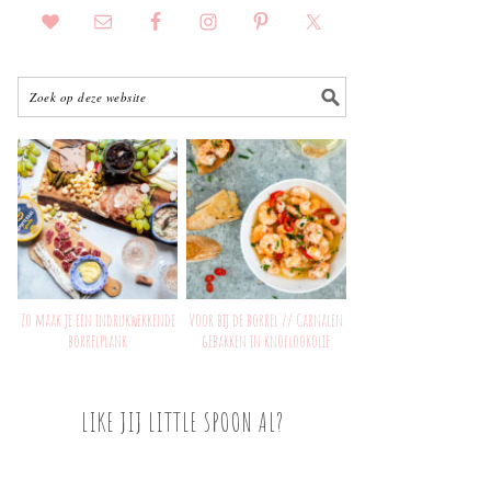
Zo maak je een indrukwekkende
Voor bij de borrel // Garnalen
borrelplank
gebakken in knoflookolie
LIKE JIJ LITTLE SPOON AL?