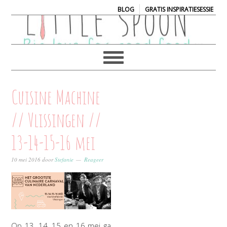
|
BLOG
GRATIS INSPIRATIESESSIE
Cuisine Machine
// Vlissingen //
13-14-15-16 mei
10 mei 2016
door
Stefanie
Reageer
Op 13, 14, 15 en 16 mei ga