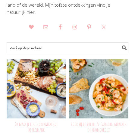
land of de wereld. Mijn tofste ontdekkingen vind je
natuurlijk hier.
Zo maak je een indrukwekkende
Voor bij de borrel // Garnalen gebakken
borrelplank
in knoflookolie