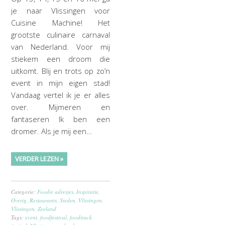
je naar Vlissingen voor
Cuisine Machine! Het
grootste culinaire carnaval
van Nederland. Voor mij
stiekem een droom die
uitkomt. Blij en trots op zo’n
event in mijn eigen stad!
Vandaag vertel ik je er alles
over. Mijmeren en
fantaseren Ik ben een
dromer. Als je mij een…
VERDER LEZEN »
Categorie:
Foodie adresjes
,
Inspiratie
,
Overig
,
Restaurants
,
Steden
,
Vlissingen
,
Vlissingen
,
Zeeland
Tags:
event
,
foodfestival
,
foodtruck