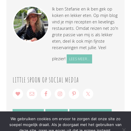
Ik ben Stefanie en ik ben gek op
koken en lekker eten. Op mijn blog
vind je mijn recepten en lievelings
restaurants. Omdat reizen net zo'n
grote passie van mij is als lekker
eten, deel ik ook mijn fijnste
reiservaringen met jullie. Veel
plezier!
LEES MEER...
LITTLE SPOON OP SOCIAL MEDIA
SAMENWERKEN
CONTACT
PRIVACY VERKLARING
We gebruiken cookies om ervoor te zorgen dat onze site zo
soepel mogelijk draait. Als je doorgaat met het gebruiken van
deze site, gaan we ervan uit dat je ermee instemt.