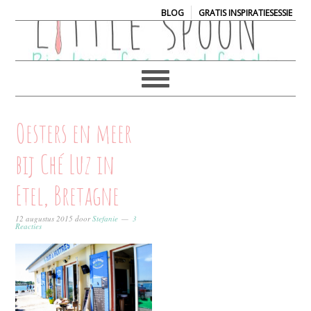
|
BLOG
GRATIS INSPIRATIESESSIE
Oesters en meer
bij Ché Luz in
Etel, Bretagne
12 augustus 2015
door
Stefanie
3
Reacties