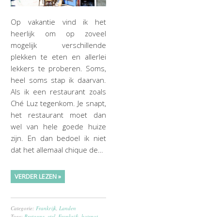
Op vakantie vind ik het
heerlijk om op zoveel
mogelijk verschillende
plekken te eten en allerlei
lekkers te proberen. Soms,
heel soms stap ik daarvan.
Als ik een restaurant zoals
Ché Luz tegenkom. Je snapt,
het restaurant moet dan
wel van hele goede huize
zijn. En dan bedoel ik niet
dat het allemaal chique de…
VERDER LEZEN »
Categorie:
Frankrijk
,
Landen
Tags:
Bretagne
,
etel
,
Frankrijk
,
hotspot
,