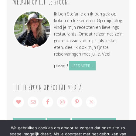
WELKOM OP LITTLE SPOON!
Ik ben Stefanie en ik ben gek op
koken en lekker eten. Op mijn blog
vind je mijn recepten en lievelings
restaurants. Omdat reizen net zo'n
grote passie van mij is als lekker
eten, deel ik ook mijn fijnste
reiservaringen met jullie. Veel
plezier!
LEES MEER...
LITTLE SPOON OP SOCIAL MEDIA
SAMENWERKEN
CONTACT
PRIVACY VERKLARING
We gebruiken cookies om ervoor te zorgen dat onze site zo
soepel mogelijk draait. Als je doorgaat met het gebruiken van