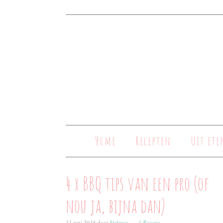
Home
Recepten
Uit ete
4 x BBQ tips van een pro (of
nou ja, bijna dan)
11 juni 2018
door
Stefanie
1 Reactie