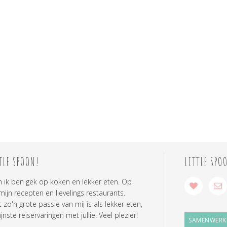
TLE SPOON!
LITTLE SPO
n ik ben gek op koken en lekker eten. Op
 mijn recepten en lievelings restaurants.
zo'n grote passie van mij is als lekker eten,
ijnste reiservaringen met jullie. Veel plezier!
SAMENWERK