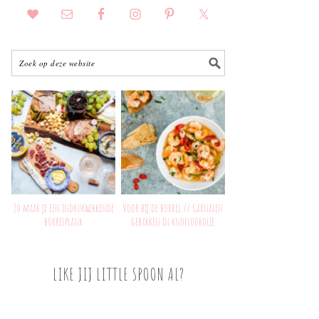
Zo maak je een indrukwekkende
Voor bij de borrel // Garnalen
borrelplank
gebakken in knoflookolie
LIKE JIJ LITTLE SPOON AL?