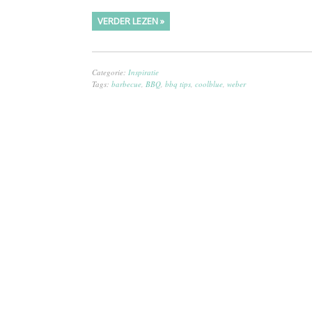
VERDER LEZEN »
Categorie:
Inspiratie
Tags:
barbecue
,
BBQ
,
bbq tips
,
coolblue
,
weber