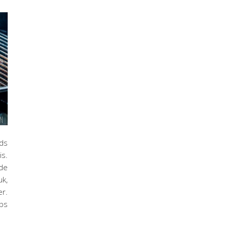
nds
is.
gde
k,
r.
ips