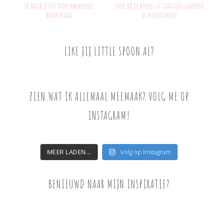
Zo maak je een indrukwekkende
Voor bij de borrel // Garnalen gebakken
borrelplank
in knoflookolie
LIKE JIJ LITTLE SPOON AL?
ZIEN WAT IK ALLEMAAL MEEMAAK? VOLG ME OP
INSTAGRAM!
MEER LADEN...
Volg op Instagram
BENIEUWD NAAR MIJN INSPIRATIE?