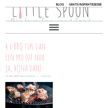
|
BLOG
GRATIS INSPIRATIESESSIE
4 x BBQ tips van
een pro (of nou
ja, bijna dan)
11 juni 2018
door
Stefanie
1 Reactie