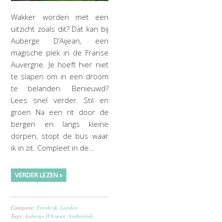
Wakker worden met een
uitzicht zoals dit? Dat kan bij
Auberge D’Aijean, een
magische plek in de Franse
Auvergne. Je hoeft hier niet
te slapen om in een droom
te belanden. Benieuwd?
Lees snel verder. Stil en
groen Na een rit door de
bergen en langs kleine
dorpen, stopt de bus waar
ik in zit. Compleet in de…
VERDER LEZEN »
Categorie:
Frankrijk
,
Landen
Tags:
Auberge D'Aijean
,
Authentiek
,