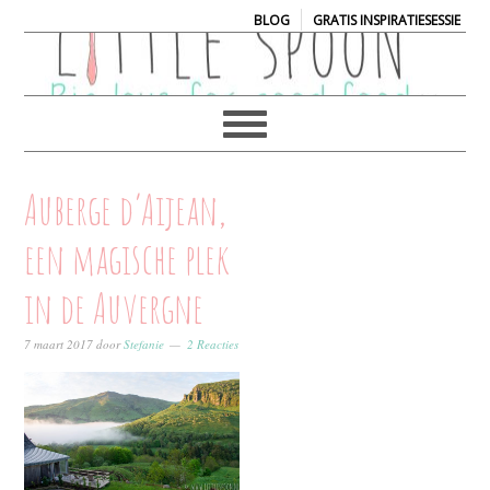
|
BLOG
GRATIS INSPIRATIESESSIE
Auberge d’Aijean,
een magische plek
in de Auvergne
7 maart 2017
door
Stefanie
2 Reacties