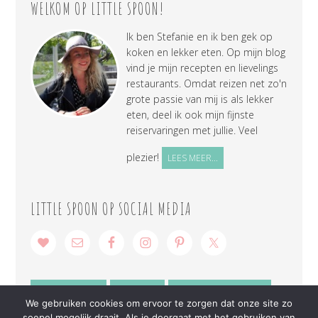
WELKOM OP LITTLE SPOON!
Ik ben Stefanie en ik ben gek op
koken en lekker eten. Op mijn blog
vind je mijn recepten en lievelings
restaurants. Omdat reizen net zo'n
grote passie van mij is als lekker
eten, deel ik ook mijn fijnste
reiservaringen met jullie. Veel
plezier!
LEES MEER...
LITTLE SPOON OP SOCIAL MEDIA
SAMENWERKEN
CONTACT
PRIVACY VERKLARING
We gebruiken cookies om ervoor te zorgen dat onze site zo
soepel mogelijk draait. Als je doorgaat met het gebruiken van