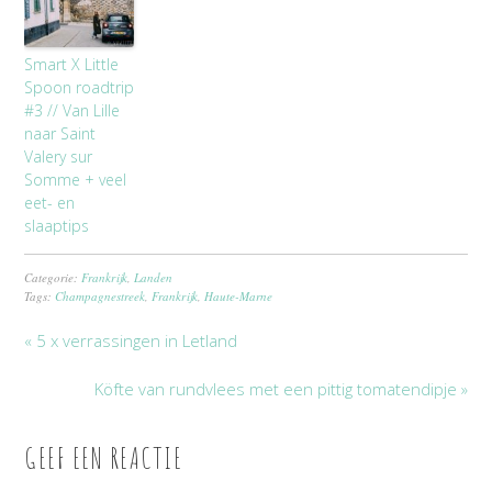
Smart X Little
Spoon roadtrip
#3 // Van Lille
naar Saint
Valery sur
Somme + veel
eet- en
slaaptips
Categorie:
Frankrijk
,
Landen
Tags:
Champagnestreek
,
Frankrijk
,
Haute-Marne
« 5 x verrassingen in Letland
Köfte van rundvlees met een pittig tomatendipje »
GEEF EEN REACTIE