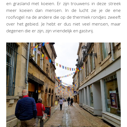
en grasland met koeien. Er zijn trouwens in deze streek
meer koeien dan mensen. In de lucht zie je de ene
roofvogel na de andere die op de thermiek rondjes zweeft
over het gebied. Je hebt er dus niet veel mensen, maar
degenen die er zijn, zijn vriendelijk en gastvrij.