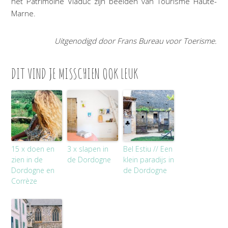
het Patrimoine Viaduc zijn beelden van Tourisme Haute-
Marne.
Uitgenodigd door Frans Bureau voor Toerisme.
DIT VIND JE MISSCHIEN OOK LEUK
15 x doen en
3 x slapen in
Bel Estiu // Een
zien in de
de Dordogne
klein paradijs in
Dordogne en
de Dordogne
Corrèze