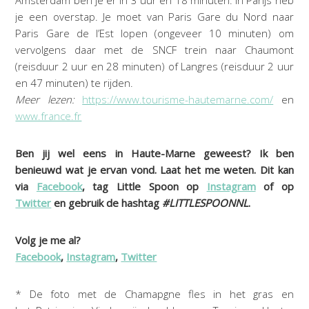
Amsterdam ben je er in 3 uur en 18 minuten. In Parijs heb
je een overstap. Je moet van Paris Gare du Nord naar
Paris Gare de l’Est lopen (ongeveer 10 minuten) om
vervolgens daar met de SNCF trein naar Chaumont
(reisduur 2 uur en 28 minuten) of Langres (reisduur 2 uur
en 47 minuten) te rijden.
Meer lezen:
https://www.tourisme-hautemarne.com/
en
www.france.fr
Ben jij wel eens in Haute-Marne geweest? Ik ben
benieuwd wat je ervan vond. Laat het me weten. Dit kan
via
Facebook
, tag Little Spoon op
Instagram
of op
Twitter
en gebruik de hashtag
#LITTLESPOONNL
.
Volg je me al?
Facebook
,
Instagram
,
Twitter
* De foto met de Chamapgne fles in het gras en