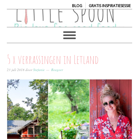
|
BLOG
GRATIS INSPIRATIESESSIE
5 x verrassingen in Letland
23 juli 2018
door
Stefanie
Reageer