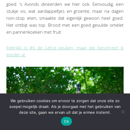
goed. ’s Avonds dineerden we hier ook. Eenvoudig, een
stukje vis, wat aardappeltjes en groente, maar na dagen
non-stop eten, smaakte dat eigenlijk gewoon heel goed.
Het ontbijt was top. Brood met een goed gevulde omelet
en pannenkoeken met fruit.
Eigenlijk is #6 de Letse keuken, maar die beschreef ik
eerder al.
We gebruiken cookies om ervoor te zorgen dat onze site zo
soepel mogelijk draait. Als je doorgaat met het gebruiken van
deze site, gaan we ervan uit dat je ermee instemt.
Ok