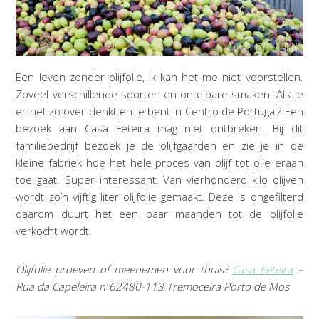
Een leven zonder olijfolie, ik kan het me niet voorstellen.
Zoveel verschillende soorten en ontelbare smaken. Als je
er net zo over denkt en je bent in Centro de Portugal? Een
bezoek aan Casa Feteira mag niet ontbreken. Bij dit
familiebedrijf bezoek je de olijfgaarden en zie je in de
kleine fabriek hoe het hele proces van olijf tot olie eraan
toe gaat. Super interessant. Van vierhonderd kilo olijven
wordt zo’n vijftig liter olijfolie gemaakt. Deze is ongefilterd
daarom duurt het een paar maanden tot de olijfolie
verkocht wordt.
Olijfolie proeven of meenemen voor thuis?
Casa Féteira
–
Rua da Capeleira nº62480-113 Tremoceira Porto de Mos