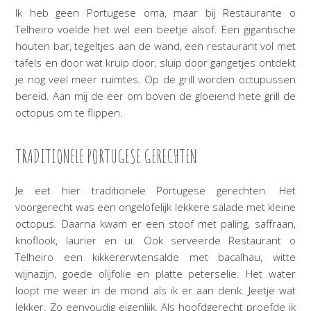
Ik heb geen Portugese oma, maar bij Restaurante o
Telheiro voelde het wel een beetje alsof. Een gigantische
houten bar, tegeltjes aan de wand, een restaurant vol met
tafels en door wat kruip door, sluip door gangetjes ontdekt
je nog veel meer ruimtes. Op de grill worden octupussen
bereid. Aan mij de eer om boven de gloeiend hete grill de
octopus om te flippen.
TRADITIONELE PORTUGESE GERECHTEN
Je eet hier traditionele Portugese gerechten. Het
voorgerecht was een ongelofelijk lekkere salade met kleine
octopus. Daarna kwam er een stoof met paling, saffraan,
knoflook, laurier en ui. Ook serveerde Restaurant o
Telheiro een kikkererwtensalde met bacalhau, witte
wijnazijn, goede olijfolie en platte peterselie. Het water
loopt me weer in de mond als ik er aan denk. Jeetje wat
lekker. Zo eenvoudig eigenlijk. Als hoofdgerecht proefde ik