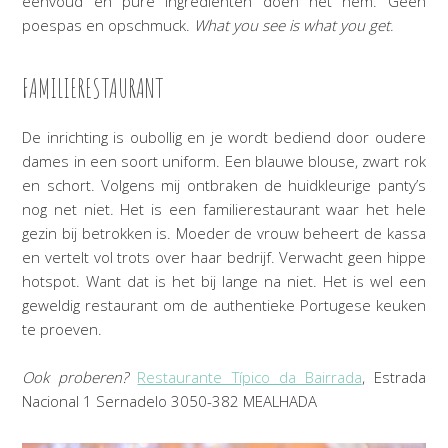
eenvoud en pure ingrediënten doen het hem. Geen
poespas en opschmuck.
What you see is what you get
.
FAMILIERESTAURANT
De inrichting is oubollig en je wordt bediend door oudere
dames in een soort uniform. Een blauwe blouse, zwart rok
en schort. Volgens mij ontbraken de huidkleurige panty’s
nog net niet. Het is een familierestaurant waar het hele
gezin bij betrokken is. Moeder de vrouw beheert de kassa
en vertelt vol trots over haar bedrijf. Verwacht geen hippe
hotspot. Want dat is het bij lange na niet. Het is wel een
geweldig restaurant om de authentieke Portugese keuken
te proeven.
Ook proberen?
Restaurante Típico da Bairrada
,
Estrada
Nacional 1
Sernadelo
3050-382 MEALHADA