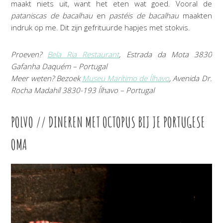
maakt niets uit, want het eten wat goed. Vooral de
pataniscas de bacalhau
en
pastéis de bacalhau
maakten
indruk op me. Dit zijn gefrituurde hapjes met stokvis.
Proeven?
Bela Ria Restaurant
, Estrada da Mota 3830
Gafanha Daquém – Portugal
Meer weten? Bezoek
Museu Marítimo de Ílhavo
, Avenida Dr.
Rocha Madahíl 3830-193 Ílhavo – Portugal
POLVO // DINEREN MET OCTOPUS BIJ JE PORTUGESE
OMA