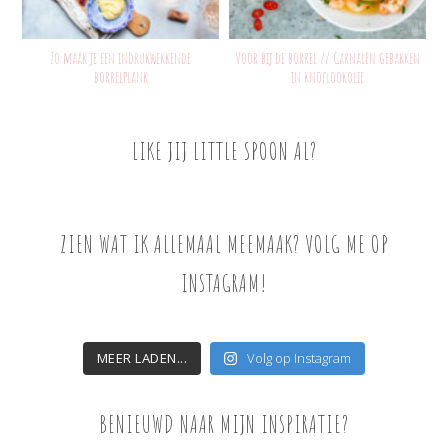
Zo maak je een indrukwekkende
Voor bij de borrel // Garnalen gebakken
borrelplank
in knoflookolie
LIKE JIJ LITTLE SPOON AL?
ZIEN WAT IK ALLEMAAL MEEMAAK? VOLG ME OP
INSTAGRAM!
MEER LADEN...
Volg op Instagram
BENIEUWD NAAR MIJN INSPIRATIE?