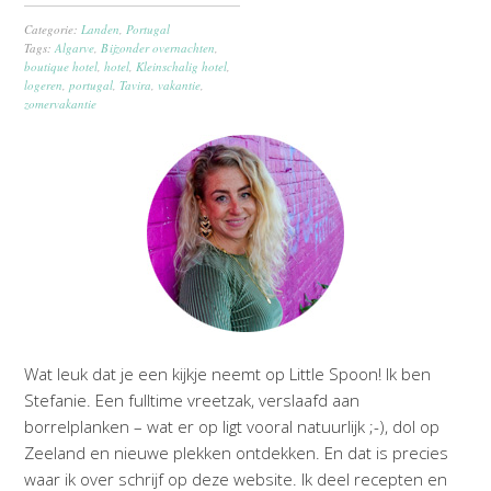
Categorie:
Landen
,
Portugal
Tags:
Algarve
,
Bijzonder overnachten
,
boutique hotel
,
hotel
,
Kleinschalig hotel
,
logeren
,
portugal
,
Tavira
,
vakantie
,
zomervakantie
Wat leuk dat je een kijkje neemt op Little Spoon! Ik ben
Stefanie. Een fulltime vreetzak, verslaafd aan
borrelplanken – wat er op ligt vooral natuurlijk ;-), dol op
Zeeland en nieuwe plekken ontdekken. En dat is precies
waar ik over schrijf op deze website. Ik deel recepten en