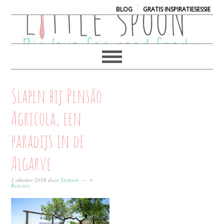
|
BLOG
GRATIS INSPIRATIESESSIE
Slapen bij Pensão
Agricola, een
paradijs in de
Algarve
1 oktober 2016
door
Stefanie
4
Reacties