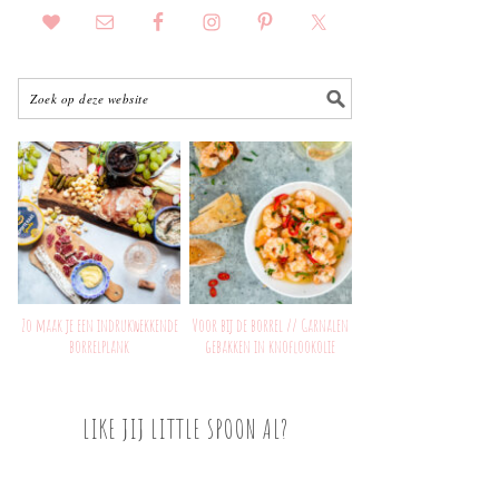
Zo maak je een indrukwekkende
Voor bij de borrel // Garnalen
borrelplank
gebakken in knoflookolie
LIKE JIJ LITTLE SPOON AL?