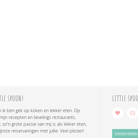
TLE SPOON!
LITTLE SPO
n ik ben gek op koken en lekker eten. Op
 mijn recepten en lievelings restaurants.
zo'n grote passie van mij is als lekker eten,
ijnste reiservaringen met jullie. Veel plezier!
SAMENWERK