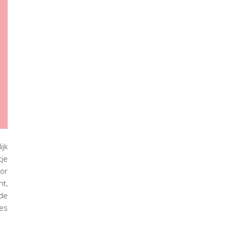
ijk
tje
oor
t,
 de
jes