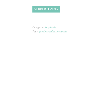
VERDER LEZEN »
Categorie:
Inspiratie
Tags:
foodbucketlist
,
inspiratie