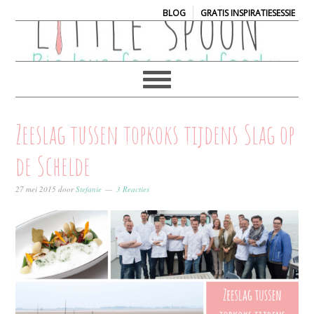
|
BLOG
GRATIS INSPIRATIESESSIE
Zeeslag tussen topkoks tijdens Slag op
de Schelde
27 mei 2015
door
Stefanie
3 Reacties