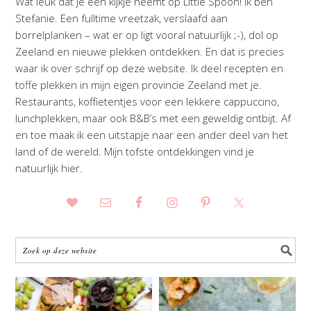
Wat leuk dat je een kijkje neemt op Little Spoon! Ik ben
Stefanie. Een fulltime vreetzak, verslaafd aan
borrelplanken – wat er op ligt vooral natuurlijk ;-), dol op
Zeeland en nieuwe plekken ontdekken. En dat is precies
waar ik over schrijf op deze website. Ik deel recepten en
toffe plekken in mijn eigen provincie Zeeland met je.
Restaurants, koffietentjes voor een lekkere cappuccino,
lunchplekken, maar ook B&B’s met een geweldig ontbijt. Af
en toe maak ik een uitstapje naar een ander deel van het
land of de wereld. Mijn tofste ontdekkingen vind je
natuurlijk hier.