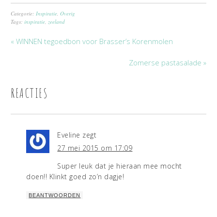
Categorie:
Inspiratie
,
Overig
Tags:
inspiratie
,
zeeland
« WINNEN tegoedbon voor Brasser’s Korenmolen
Zomerse pastasalade »
REACTIES
Eveline
zegt
27 mei 2015 om 17:09
Super leuk dat je hieraan mee mocht
doen!! Klinkt goed zo’n dagje!
BEANTWOORDEN