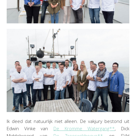
Ik deed dat natuurlijk niet alleen. De vakjury bestond uit
Edwin Vinke van
De Kromme Watergang**
, Dick
Middelweerd van
De Treeswijkhoeve**
en SVH