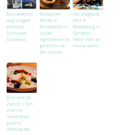
Een weekend
Restaurant
Het Vliegende
weg in eigen
Morille in
Hert in
provincie:
Koudekerke //
Middelburg //
Schouwen
Lokale
Genieten,
Duiveland
ingrediënten en
lekker eten en
gerechten uit
mooie wijnen
het seizoen
Brasserie de
Zeezot // Een
voor mij
onontdekte
parel in
Westkapelle