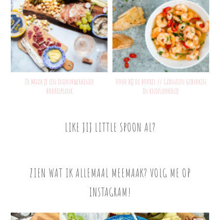
Zo maak je een indrukwekkende
Voor bij de borrel // Garnalen gebakken
borrelplank
in knoflookolie
LIKE JIJ LITTLE SPOON AL?
ZIEN WAT IK ALLEMAAL MEEMAAK? VOLG ME OP
INSTAGRAM!