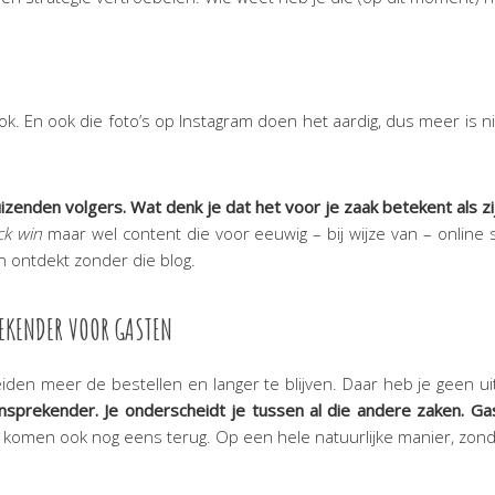
ook. En ook die foto’s op Instagram doen het aardig, dus meer is ni
nden volgers. Wat denk je dat het voor je zaak betekent als zij 
ck win
maar wel content die voor eeuwig – bij wijze van – online
n ontdekt zonder die blog.
REKENDER VOOR GASTEN
eiden meer de bestellen en langer te blijven. Daar heb je geen u
aansprekender. Je onderscheidt je tussen al die andere zaken. G
komen ook nog eens terug. Op een hele natuurlijke manier, zond