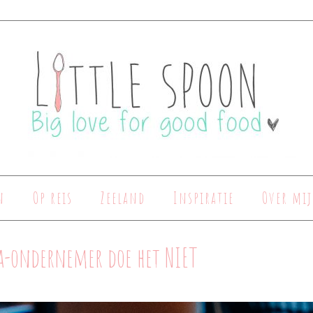
n
Op reis
Zeeland
Inspiratie
Over mij
ca-ondernemer doe het NIET