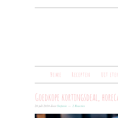
Home
Recepten
Uit ete
Goedkope kortingsdeal, hore
20 juli 2018
door
Stefanie
2 Reacties