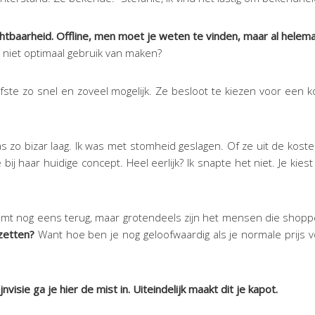
htbaarheid.
Offline, men moet je weten te vinden, maar al helemaa
 niet optimaal gebruik van maken?
liefste zo snel en zoveel mogelijk. Ze besloot te kiezen voor ee
as zo bizar laag. Ik was met stomheid geslagen. Of ze uit de kos
ij haar huidige concept. Heel eerlijk? Ik snapte het niet. Je ki
omt nog eens terug, maar grotendeels zijn het mensen die shoppe
zetten?
Want hoe ben je nog geloofwaardig als je normale prijs
isie ga je hier de mist in. Uiteindelijk maakt dit je kapot.