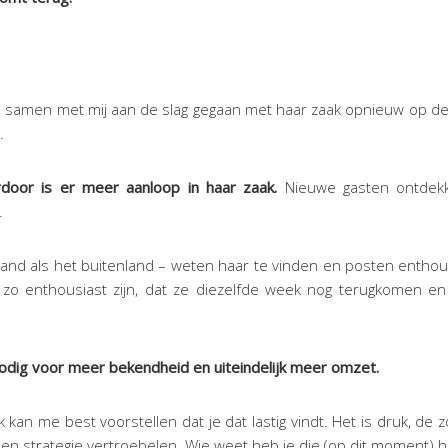
s samen met mij aan de slag gegaan met haar zaak opnieuw op de
.
erdoor is er meer aanloop in haar zaak.
Nieuwe gasten ontdek
.
and als het buitenland – weten haar te vinden en posten enthousi
 zo enthousiast zijn, dat ze diezelfde week nog terugkomen
t nodig voor meer bekendheid en uiteindelijk meer omzet.
k. Ik kan me best voorstellen dat je dat lastig vindt. Het is druk, de 
e en strategie vertroebelen. Wie weet heb je die (op dit moment) h