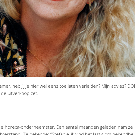
, heb jij je hier wel eens toe laten verleiden? Mijn advies? DOE HE
 de uitverkoop zet.
ende horeca-onderneemster. Een aantal maanden geleden nam ze e
terstand. Ze bekende: “Stefanie, ik vind het lastig om bekendheid